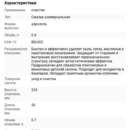
Характеристики
Применение:
пластик
Тип:
Смазка универсальная
Форма
аэрозоль
выпуска:
Объём, л:
0.4
EAN-13:
BSL002
Расширенное
Быстро и эффективно удаляет пыль, грязь, масляные и
описание:
никотиновые загрязнения. Защищает от старения и
выгорания, восстанавливает первоначальную
структуру, обладает антистатическим эффектом.
Предназначен для обработки пластиковых и
виниловых деталей салона. Подходит для молдингов и
бамперов. Обладает приятным ароматом клубники.
Товарная
уход и очистка
группа:
Высота
235
упаковки,
мм:
Длина
50
упаковки,
мм:
Объем
0.7
упаковки, л: