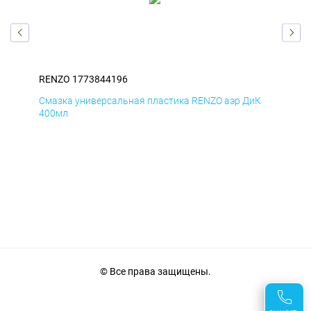
RENZO 1773844196
REN
мД
Смазка универсальная пластика RENZO аэр ДиК
Сма
400мл
40
© Все права защищены.